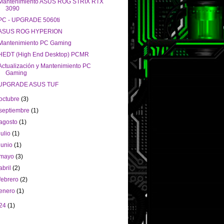
Mantenimiento ASUS ROG STRIX RTX
3090
PC - UPGRADE 5060ti
ASUS ROG HYPERION
Mantenimiento PC Gaming
HEDT (High End Desktop) PCMR
Actualización y Mantenimiento PC
Gaming
UPGRADE ASUS TUF
octubre
(3)
septiembre
(1)
agosto
(1)
julio
(1)
junio
(1)
mayo
(3)
abril
(2)
febrero
(2)
enero
(1)
24
(1)