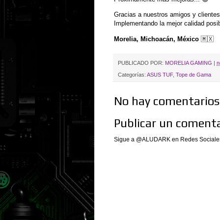
Gracias a nuestros amigos y cliente
Implementando la mejor calidad posi
Morelia, Michoacán, México
🇲🇽
PUBLICADO POR:
MORELIA GAMING
|
n
Categorías:
ASUS TUF
,
Tope de Gama
No hay comentarios.
Publicar un comenta
Sigue a @ALUDARK en Redes Sociales