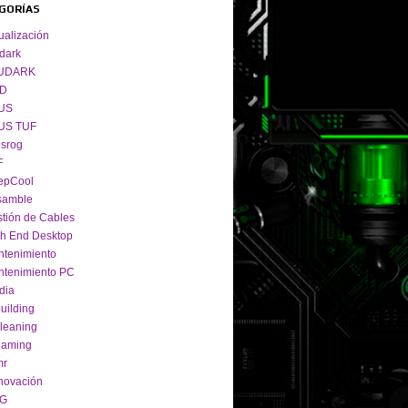
GORÍAS
ualización
dark
UDARK
D
US
US TUF
srog
F
epCool
samble
tión de Cables
h End Desktop
tenimiento
tenimiento PC
dia
uilding
leaning
gaming
mr
novación
G