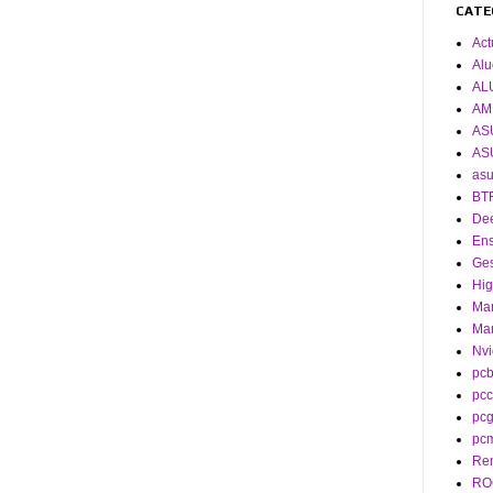
CATE
Act
Alu
AL
AM
AS
AS
asu
BT
De
En
Ges
Hig
Man
Man
Nvi
pcb
pcc
pc
pc
Re
RO