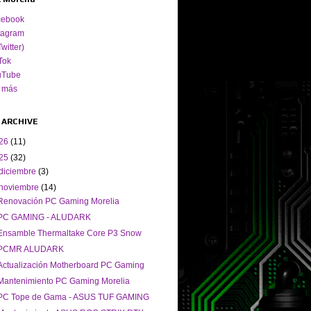
cebook
tagram
Twitter)
Tok
uTube
 más
 ARCHIVE
26
(11)
25
(32)
diciembre
(3)
noviembre
(14)
Renovación PC Gaming Morelia
PC GAMING - ALUDARK
Ensamble Thermaltake Core P3 Snow
PCMR ALUDARK
Actualización Motherboard PC Gaming
Mantenimiento PC Gaming Morelia
PC Tope de Gama - ASUS TUF GAMING