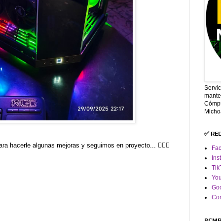
Servi
mante
Cómpu
Micho
✅ RE
a hacerle algunas mejoras y seguimos en proyecto... 👌🏼😌
Fa
Ins
Tik
Yo
Goo
Co
PCMR