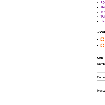
RO
The
To
TU
UP
✅ CO
CONT
Nomb
Corre
Mens