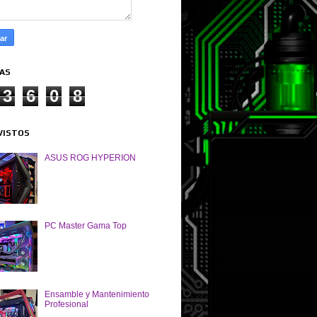
TAS
3
6
0
8
VISTOS
ASUS ROG HYPERION
PC Master Gama Top
Ensamble y Mantenimiento
Profesional