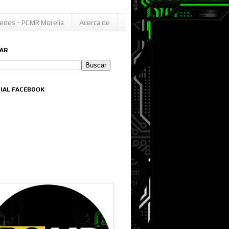
edes - PCMR Morelia
Acerca de
AR
CIAL FACEBOOK