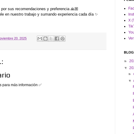
Fa
s por sus recomendaciones y preferencia 🙏🏼
ble en nuestro trabajo y sumando experiencia cada día ✨
Ins
X (
Tik
Yo
Ver
oviembre 20, 2025
BLOG
:
►
20
▼
20
rio
►
▼
 para más información ✅