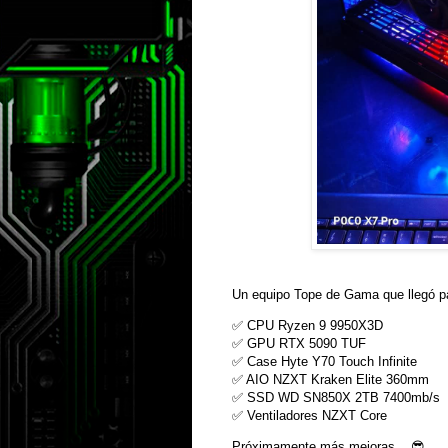
Un equipo Tope de Gama que llegó par
✅ CPU Ryzen 9 9950X3D
✅ GPU RTX 5090 TUF
✅ Case Hyte Y70 Touch Infinite
✅ AIO NZXT Kraken Elite 360mm
✅ SSD WD SN850X 2TB 7400mb/s
✅ Ventiladores NZXT Core
Próximamente más mejoras... 😎