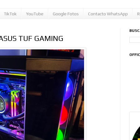
TikTok
YouTube
Google Fotos
Contacto WhatsApp
R
BUSC
 ASUS TUF GAMING
OFFI