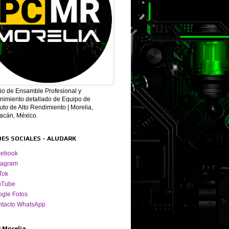
cio de Ensamble Profesional y
nimiento detallado de Equipo de
to de Alto Rendimiento | Morelia,
acán, México.
DES SOCIALES - ALUDARK
cebook
tagram
Tok
uTube
gle Fotos
ntacto WhatsApp
 Morelia