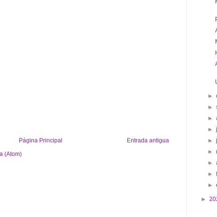
►
►
►
►
Página Principal
Entrada antigua
►
►
a (Atom)
►
►
►
►
20