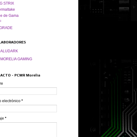
G STRIX
rmaltake
pe de Gama
F
GRADE
LABORADORES
ALUDARK
MORELIA GAMING
ACTO - PCMR Morelia
re
o electrónico
*
aje
*