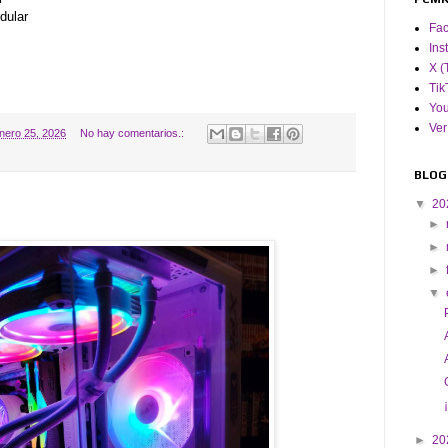
dular
Fa
Ins
X (
Tik
Yo
Ver
nero 25, 2026
No hay comentarios.:
BLOG
▼
20
►
►
►
▼
►
20