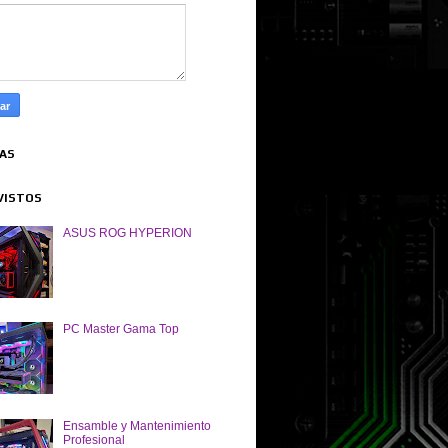
TAS
VISTOS
ASUS ROG HYPERION
PC Master Gama Top
Ensamble y Mantenimiento
Profesional