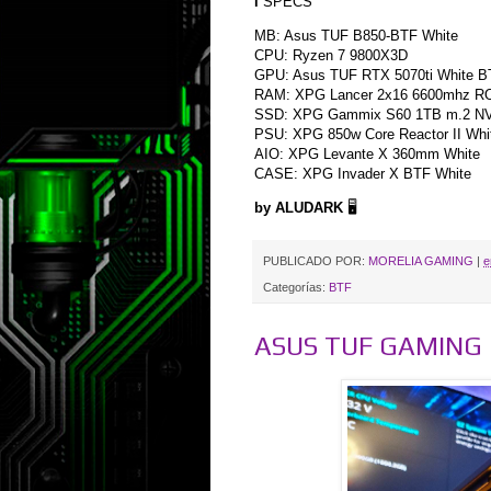
ℹ️ SPECS
MB: Asus TUF B850-BTF White
CPU: Ryzen 7 9800X3D
GPU: Asus TUF RTX 5070ti White B
RAM: XPG Lancer 2x16 6600mhz ROG
SSD: XPG Gammix S60 1TB m.2 N
PSU: XPG 850w Core Reactor II Whi
AIO: XPG Levante X 360mm White
CASE: XPG Invader X BTF White
by ALUDARK
🖥️
PUBLICADO POR:
MORELIA GAMING
|
e
Categorías:
BTF
ASUS TUF GAMING