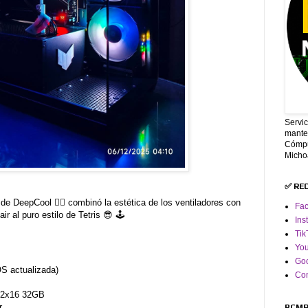
Servi
mante
Cómpu
Micho
✅ RE
e DeepCool 👌🏼 combinó la estética de los ventiladores con
Fa
 al puro estilo de Tetris 😎 🕹️
Ins
Tik
Yo
Goo
S actualizada)
Co
 2x16 32GB
r
PCMR