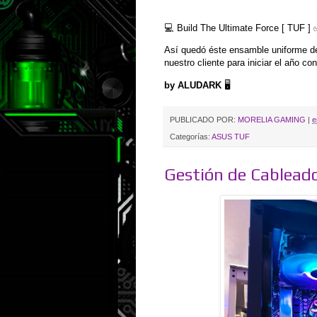
💻 Build The Ultimate Force [ TUF ] 
Así quedó éste ensamble uniforme d
nuestro cliente para iniciar el año c
by ALUDARK
🖥️
PUBLICADO POR:
MORELIA GAMING
|
e
Categorías:
ASUS TUF
Gestión de Cablea