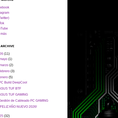
cebook
tagram
Twitter)
Tok
uTube
 más
 ARCHIVE
26
(11)
mayo
(1)
marzo
(2)
febrero
(3)
enero
(5)
PC Build DeepCool
ASUS TUF BTF
ASUS TUF GAMING
Gestión de Cableado PC GAMING
¡FELIZ AÑO NUEVO 2026!
25
(32)