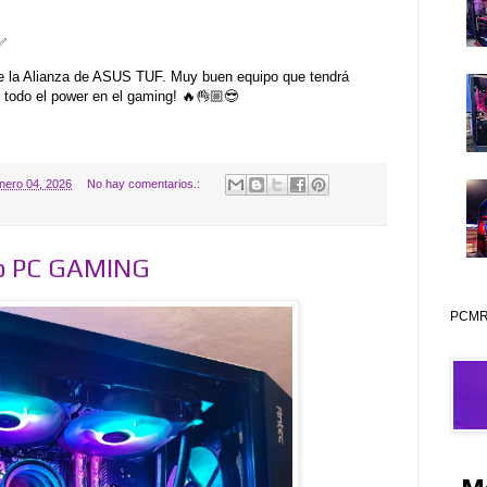
✅
e la Alianza de ASUS TUF. Muy buen equipo que tendrá
on todo el power en el gaming! 🔥👌🏼😎
nero 04, 2026
No hay comentarios.:
do PC GAMING
PCMR 