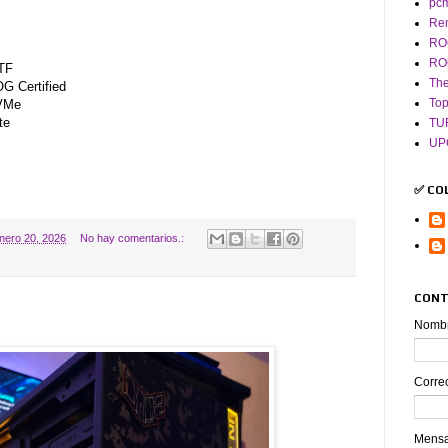
pc
Re
RO
RO
TF
The
 Certified
To
VMe
te
TU
UP
✅ CO
nero 20, 2026
No hay comentarios.:
CONT
Nomb
Corre
Mens