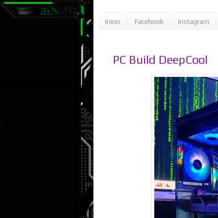
Inicio
Facebook
Instagram
PC Build DeepCool