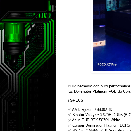
Build hermoso con puro performance d
las Dominator Platinum RGB de Corsair
ℹ️ SPECS
✅ AMD Ryzen 9 9800X3D
✅ Biostar Valkyrie X670E DDR5 (BIO
✅ Asus TUF RTX 5070ti White
✅ Corsair Dominator Platinum DDR5
✅ SSD m.2 NVMe 2TB Acer Predato