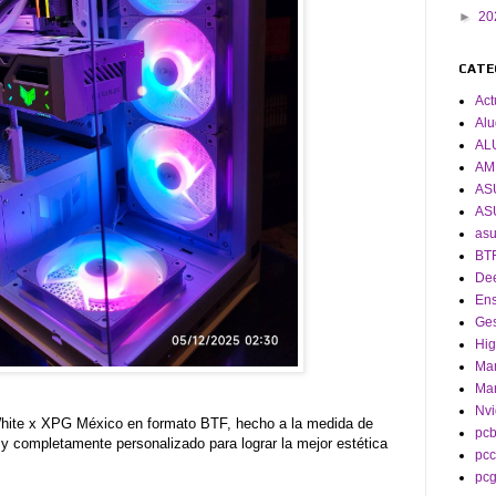
►
20
CATE
Act
Alu
AL
AM
AS
AS
asu
BT
De
En
Ges
Hig
Man
Man
Nvi
hite x XPG México en formato BTF, hecho a la medida de
pcb
 y completamente personalizado para lograr la mejor estética
pcc
pc