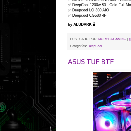
✅ DeepCool 1200w 80+ Gold Full Mo
✅ Deepcool LQ 360 AIO
✅ Deepcool CG580 4F
by ALUDARK
🖥️
PUBLICADO POR:
MORELIA GAMING
|
e
Categorías:
DeepCool
ASUS TUF BTF