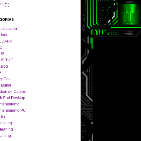
24
(1)
GORÍAS
ualización
dark
UDARK
D
US
US TUF
srog
F
epCool
samble
tión de Cables
h End Desktop
tenimiento
tenimiento PC
dia
uilding
leaning
gaming