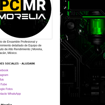
cio de Ensamble Profesional y
nimiento detallado de Equipo de
to de Alto Rendimiento | Morelia,
acán, México.
DES SOCIALES - ALUDARK
cebook
tagram
Tok
uTube
gle Fotos
ntacto WhatsApp
 Morelia