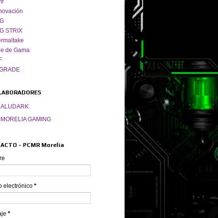
mr
novación
G
G STRIX
rmaltake
pe de Gama
F
GRADE
LABORADORES
ALUDARK
MORELIA GAMING
ACTO - PCMR Morelia
re
o electrónico
*
aje
*