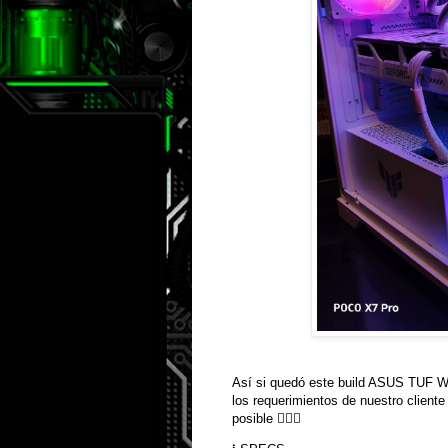
Así si quedó este build ASUS TUF W
los requerimientos de nuestro cliente
posible 👌🏼✨