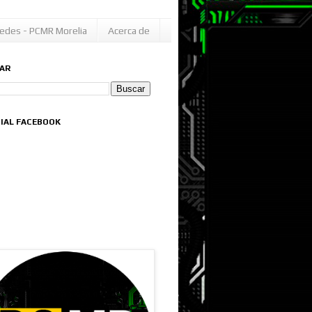
edes - PCMR Morelia
Acerca de
AR
CIAL FACEBOOK