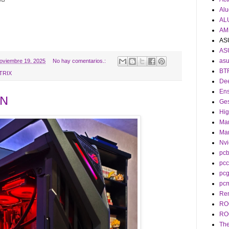
Alu
AL
AM
AS
AS
asu
oviembre 19, 2025
No hay comentarios.:
BT
TRIX
De
En
ON
Ges
Hig
Man
Man
Nvi
pcb
pcc
pc
pc
Re
RO
RO
The