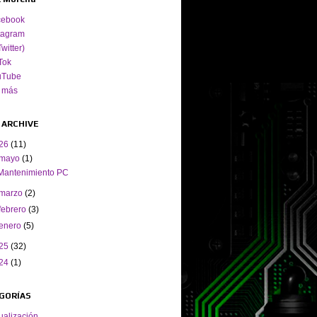
cebook
tagram
Twitter)
Tok
uTube
 más
 ARCHIVE
26
(11)
mayo
(1)
Mantenimiento PC
marzo
(2)
febrero
(3)
enero
(5)
25
(32)
24
(1)
GORÍAS
ualización