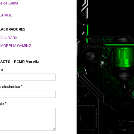
pe de Gama
F
GRADE
LABORADORES
ALUDARK
MORELIA GAMING
ACTO - PCMR Morelia
re
o electrónico
*
aje
*