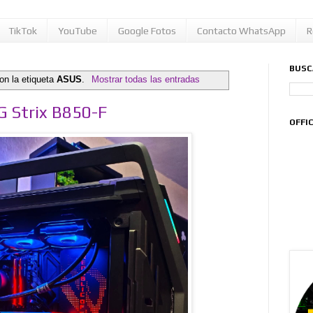
TikTok
YouTube
Google Fotos
Contacto WhatsApp
R
BUSC
on la etiqueta
ASUS
.
Mostrar todas las entradas
 Strix B850-F
OFFI