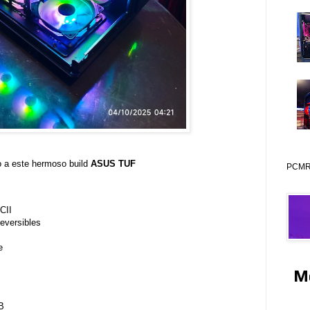
o a este hermoso build
ASUS TUF
PCMR 
CII
eversibles
e
M
B