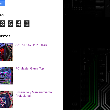
TAS
3
6
4
1
VISTOS
ASUS ROG HYPERION
PC Master Gama Top
Ensamble y Mantenimiento
Profesional