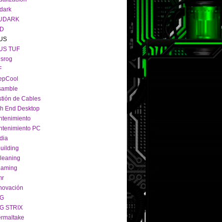
dark
UDARK
D
US
US TUF
srog
F
epCool
samble
tión de Cables
h End Desktop
tenimiento
tenimiento PC
dia
uilding
leaning
gaming
mr
novación
G
G STRIX
rmaltake