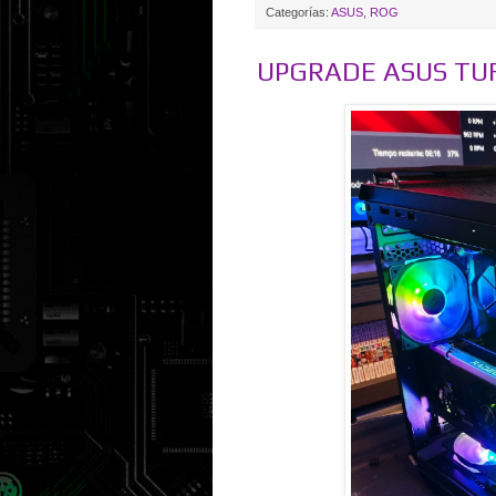
Categorías:
ASUS
,
ROG
UPGRADE ASUS TU