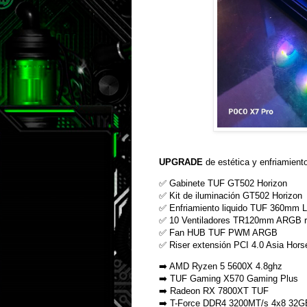
UPGRADE
de estética y enfriamient
✅ Gabinete TUF GT502 Horizon
✅ Kit de iluminación GT502 Horizon
✅ Enfriamiento liquido TUF 360mm L
✅ 10 Ventiladores TR120mm ARGB r
✅ Fan HUB TUF PWM ARGB
✅ Riser extensión PCI 4.0 Asia Hors
➡️ AMD Ryzen 5 5600X 4.8ghz
➡️ TUF Gaming X570 Gaming Plus
➡️ Radeon RX 7800XT TUF
➡️ T-Force DDR4 3200MT/s 4x8 32G