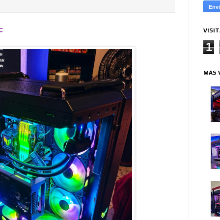
F
VISI
1
MÁS 