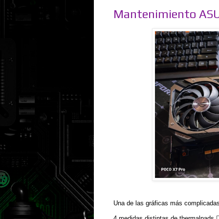
Mantenimiento AS
Una de las gráficas más complicada
4 medidas distintas de thermalpads 😮‍