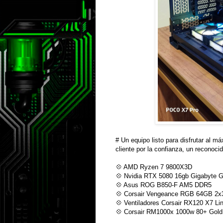
# Un equipo listo para disfrutar al m
cliente por la confianza, un reconoc
💠 AMD Ryzen 7 9800X3D
💠 Nvidia RTX 5080 16gb Gigabyte 
💠 Asus ROG B850-F AM5 DDR5
💠 Corsair Vengeance RGB 64GB 2
💠 Ventiladores Corsair RX120 X7 Li
💠 Corsair RM1000x 1000w 80+ Gol