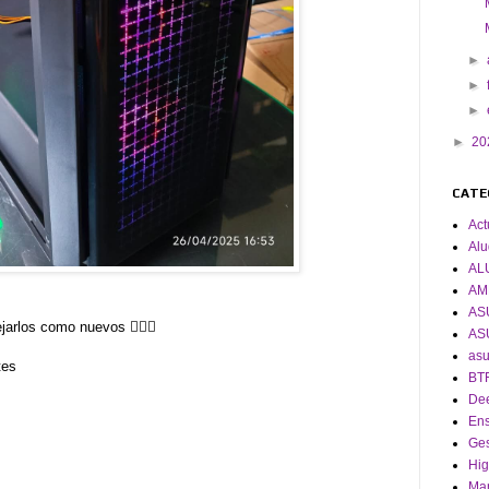
►
►
►
►
20
CATE
Act
Alu
AL
AM
AS
arlos como nuevos 👌🏼😌
AS
asu
tes
BT
De
En
Ges
Hig
Man