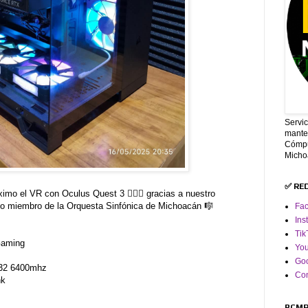
Servi
mante
Cómpu
Micho
✅ RE
áximo el VR con Oculus Quest 3 👌🏼😎 gracias a nuestro
ido miembro de la Orquesta Sinfónica de Michoacán 🎼
Fa
Ins
Tik
Gaming
Yo
Goo
x32 6400mhz
Co
nk
d
PCMR