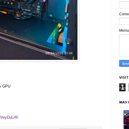
Corre
Mens
VISI
1
 y GPU
MÁS 
16VeyDuLrR/