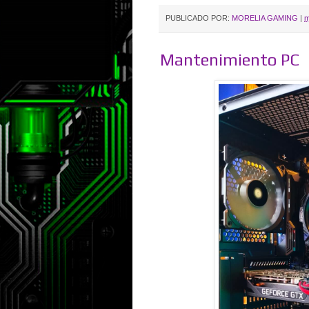
PUBLICADO POR:
MORELIA GAMING
|
m
Mantenimiento PC