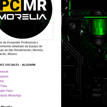
cio de Ensamble Profesional y
nimiento detallado de Equipo de
to de Alto Rendimiento | Morelia,
acán, México.
DES SOCIALES - ALUDARK
cebook
tagram
Tok
uTube
gle Fotos
ntacto WhatsApp
 Morelia