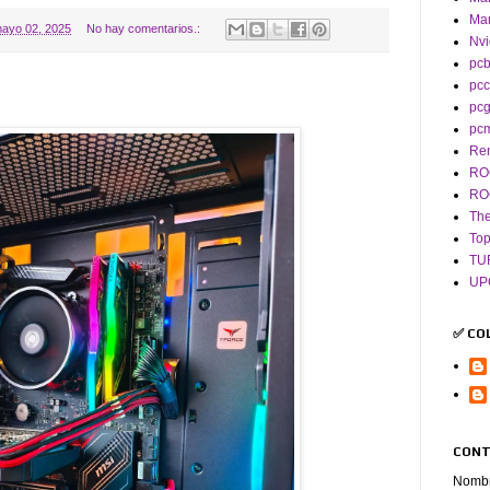
Man
ayo 02, 2025
No hay comentarios.:
Nvi
pcb
pcc
pc
pc
Re
RO
RO
The
To
TU
UP
✅ CO
CONT
Nomb