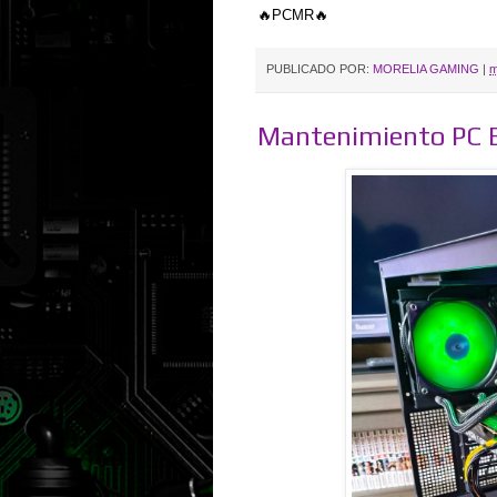
🔥PCMR🔥
PUBLICADO POR:
MORELIA GAMING
|
m
Mantenimiento PC B