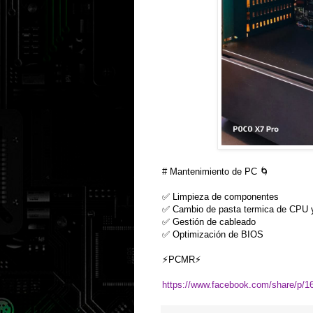
# Mantenimiento de PC 🌀
✅ Limpieza de componentes
✅ Cambio de pasta termica de CPU
✅ Gestión de cableado
✅ Optimización de BIOS
⚡PCMR⚡
https://www.facebook.com/share/p/