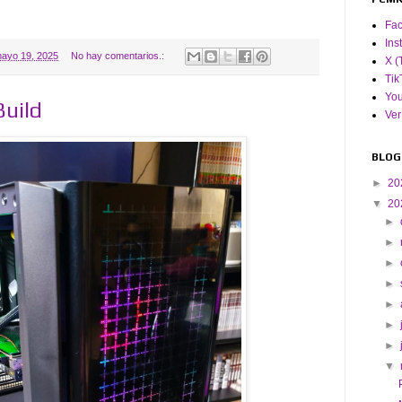
Fa
Ins
ayo 19, 2025
No hay comentarios.:
X (
Tik
Yo
uild
Ver
BLOG
►
20
▼
20
►
►
►
►
►
►
►
▼