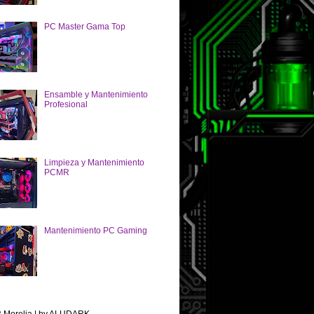
PC Master Gama Top
Ensamble y Mantenimiento
Profesional
Limpieza y Mantenimiento
PCMR
Mantenimiento PC Gaming