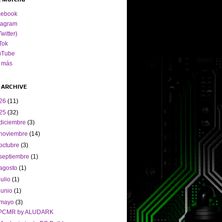
cebook
tagram
Twitter)
Tok
uTube
 más
 ARCHIVE
26
(11)
25
(32)
diciembre
(3)
noviembre
(14)
octubre
(3)
septiembre
(1)
agosto
(1)
julio
(1)
junio
(1)
mayo
(3)
PCMR by ALUDARK