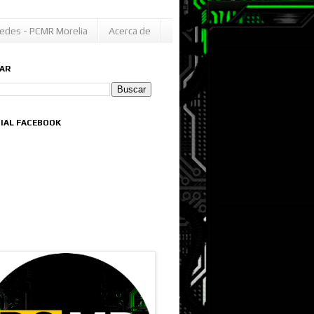
edes - PCMR Morelia
Acerca de
AR
CIAL FACEBOOK