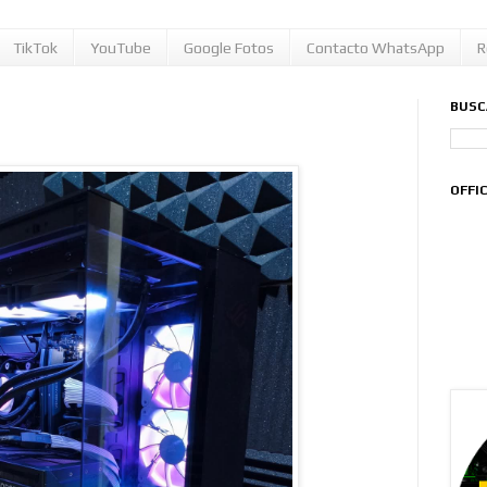
TikTok
YouTube
Google Fotos
Contacto WhatsApp
R
BUSC
OFFI