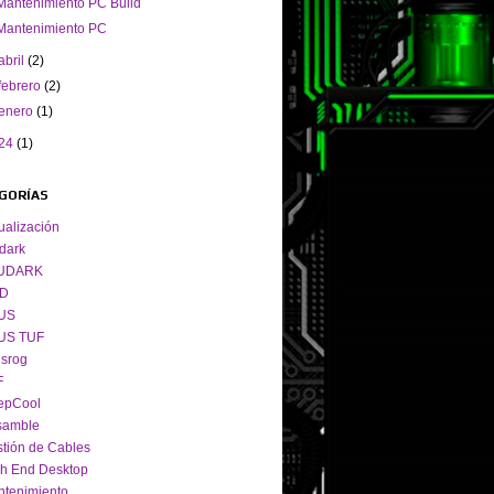
Mantenimiento PC Build
Mantenimiento PC
abril
(2)
febrero
(2)
enero
(1)
24
(1)
GORÍAS
ualización
dark
UDARK
D
US
US TUF
srog
F
epCool
samble
tión de Cables
h End Desktop
tenimiento