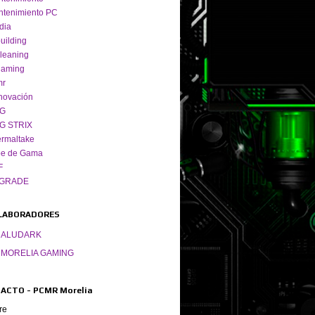
tenimiento PC
dia
uilding
leaning
gaming
mr
novación
G
G STRIX
rmaltake
pe de Gama
F
GRADE
LABORADORES
ALUDARK
MORELIA GAMING
ACTO - PCMR Morelia
re