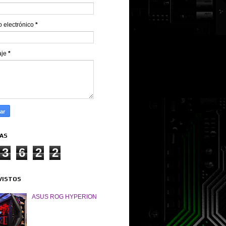
o electrónico
*
aje
*
TAS
3
6
2
2
VISTOS
ASUS ROG HYPERION