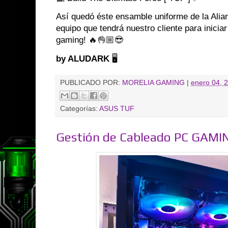
Así quedó éste ensamble uniforme de la Al
equipo que tendrá nuestro cliente para iniciar
gaming! 🔥👌🏼😎
by ALUDARK
🖥️
PUBLICADO POR:
MORELIA GAMING
|
enero 04, 
Categorías:
ASUS TUF
Gestión de Cableado PC GAMI