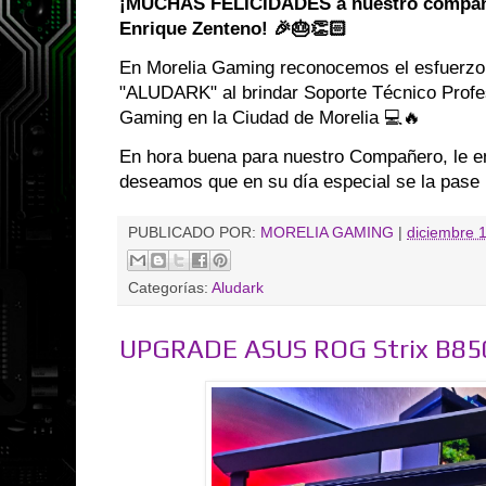
¡MUCHAS FELICIDADES a nuestro compañ
Enrique Zenteno! 🎉🎂👏🏻
En Morelia Gaming reconocemos el esfuerzo,
"ALUDARK" al brindar Soporte Técnico Prof
Gaming en la Ciudad de Morelia 💻🔥
En hora buena para nuestro Compañero, le e
deseamos que en su día especial se la pase 
PUBLICADO POR:
MORELIA GAMING
|
diciembre 
Categorías:
Aludark
UPGRADE ASUS ROG Strix B85