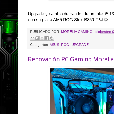
Upgrade y cambio de bando, de un Intel i5 
con su placa AM5 ROG Strix B850-F 💻💥
PUBLICADO POR:
MORELIA GAMING
|
diciembre 
Categorías:
ASUS
,
ROG
,
UPGRADE
Renovación PC Gaming Morelia