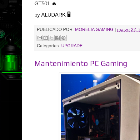
GT501 🔥
by ALUDARK 🖥️
PUBLICADO POR:
MORELIA GAMING
|
marzo 22, 
Categorías:
UPGRADE
Mantenimiento PC Gaming