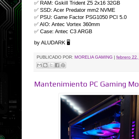
✅ RAM: Gskill Trident Z5 2x16 32GB
✅ SSD: Acer Predator mm2 NVME
✅ PSU: Game Factor PSG1050 PCI 5.0
✅ AIO: Antec Vortex 360mm
✅ Case: Antec C3 ARGB
by ALUDARK 🖥️
PUBLICADO POR:
MORELIA GAMING
|
febrero 22,
Mantenimiento PC Gaming Mor