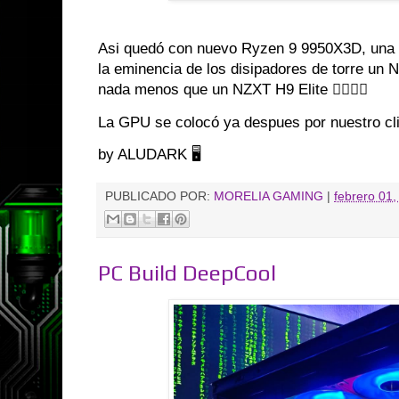
Asi quedó con nuevo Ryzen 9 9950X3D, una
la eminencia de los disipadores de torre u
nada menos que un NZXT H9 Elite 👌🏼😎🔥
La GPU se colocó ya despues por nuestro cl
by ALUDARK 🖥️
PUBLICADO POR:
MORELIA GAMING
|
febrero 01,
PC Build DeepCool