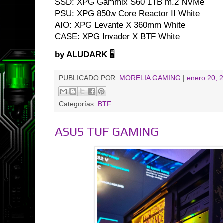
SSD: XPG Gammix S60 1TB m.2 NVMe
PSU: XPG 850w Core Reactor II White
AIO: XPG Levante X 360mm White
CASE: XPG Invader X BTF White
by ALUDARK
🖥️
PUBLICADO POR:
MORELIA GAMING
|
enero 20, 
Categorías:
BTF
ASUS TUF GAMING