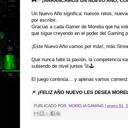
🎮✨
¡ARRANCAMOS UN NUEVO AÑO, CO
Un Nuevo Año significa: nuevos retos, nuevas
por escribir.
Gracias a cada Gamer de Morelia que ha sid
que sigue creyendo en el poder del Gaming p
¡Este Nuevo Año vamos por más!, más Stre
Que nunca falte la pasión, la competencia sa
subiendo de nivel juntos 🚀🕹️
El juego continúa… y apenas vamos comenz
🎆
¡FELIZ AÑO NUEVO LES DESEA MORE
PUBLICADO POR:
MORELIA GAMING
|
enero 01, 