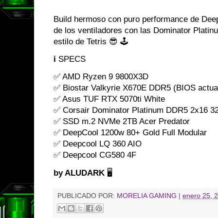
Build hermoso con puro performance de DeepC
de los ventiladores con las Dominator Plati
estilo de Tetris 😎 🕹️
ℹ️ SPECS
✅ AMD Ryzen 9 9800X3D
✅ Biostar Valkyrie X670E DDR5 (BIOS actua
✅ Asus TUF RTX 5070ti White
✅ Corsair Dominator Platinum DDR5 2x16 
✅ SSD m.2 NVMe 2TB Acer Predator
✅ DeepCool 1200w 80+ Gold Full Modular
✅ Deepcool LQ 360 AIO
✅ Deepcool CG580 4F
by ALUDARK
🖥️
PUBLICADO POR:
MORELIA GAMING
|
enero 25, 