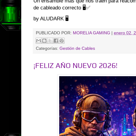
Un ensamble más que nos traen para reaco
de cableado correcto 🖥️✅
by ALUDARK 🖥️
PUBLICADO POR:
MORELIA GAMING
|
enero 02, 
Categorías:
Gestión de Cables
¡FELIZ AÑO NUEVO 2026!