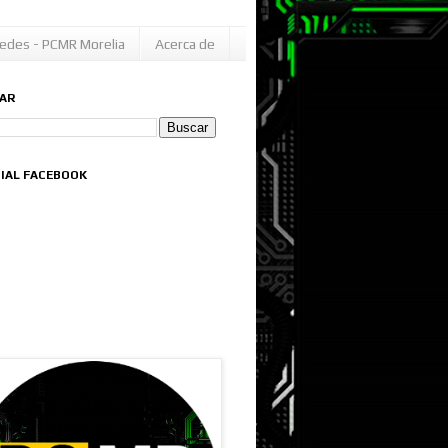
edes - PCMR Morelia
Acerca de
AR
CIAL FACEBOOK