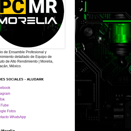
cio de Ensamble Profesional y
nimiento detallado de Equipo de
to de Alto Rendimiento | Morelia,
acán, México.
DES SOCIALES - ALUDARK
cebook
tagram
Tok
uTube
gle Fotos
ntacto WhatsApp
 Morelia