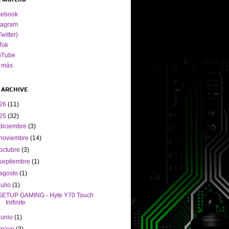
cebook
tagram
Twitter)
Tok
uTube
 más
 ARCHIVE
26
(11)
25
(32)
diciembre
(3)
noviembre
(14)
octubre
(3)
septiembre
(1)
agosto
(1)
julio
(1)
SETUP GAMING - Hyte Y70 Touch
Inifinite
junio
(1)