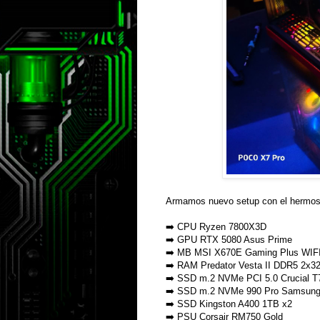
Armamos nuevo setup con el hermoso
➡️ CPU Ryzen 7800X3D
➡️ GPU RTX 5080 Asus Prime
➡️ MB MSI X670E Gaming Plus WIF
➡️ RAM Predator Vesta II DDR5 2x
➡️ SSD m.2 NVMe PCI 5.0 Crucial 
➡️ SSD m.2 NVMe 990 Pro Samsun
➡️ SSD Kingston A400 1TB x2
➡️ PSU Corsair RM750 Gold