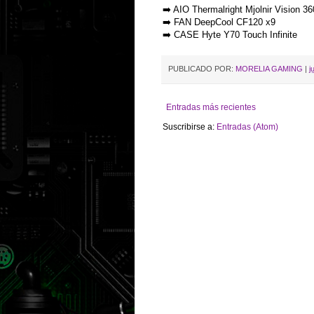
➡️ AIO Thermalright Mjolnir Vision 
➡️ FAN DeepCool CF120 x9
➡️ CASE Hyte Y70 Touch Infinite
PUBLICADO POR:
MORELIA GAMING
|
j
Entradas más recientes
Suscribirse a:
Entradas (Atom)