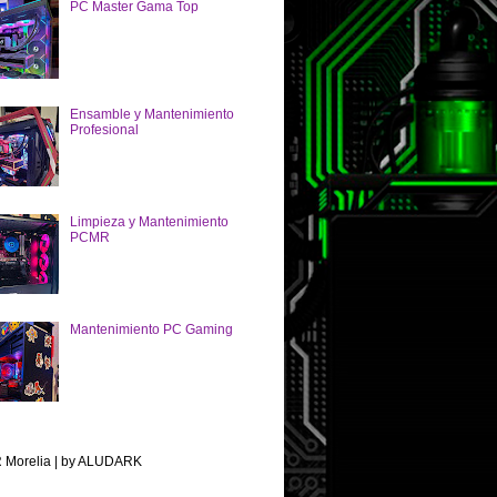
PC Master Gama Top
Ensamble y Mantenimiento
Profesional
Limpieza y Mantenimiento
PCMR
Mantenimiento PC Gaming
Morelia | by ALUDARK