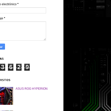
o electrónico
*
aje
*
TAS
3
6
2
9
VISTOS
ASUS ROG HYPERION