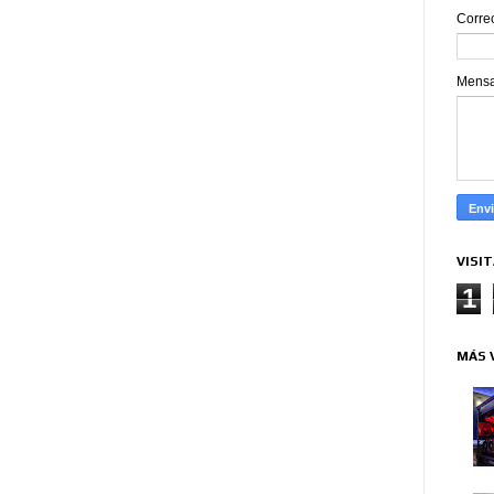
Corre
Mens
VISI
1
MÁS 