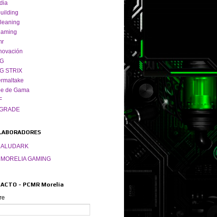
dia
uilding
leaning
gaming
mr
novación
G
G STRIX
rmaltake
pe de Gama
F
GRADE
LABORADORES
ALUDARK
MORELIA GAMING
ACTO - PCMR Morelia
re