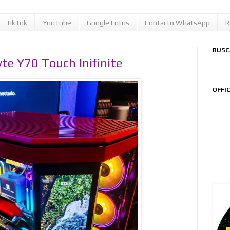
TikTok
YouTube
Google Fotos
Contacto WhatsApp
R
BUSC
e Y70 Touch Inifinite
OFFI