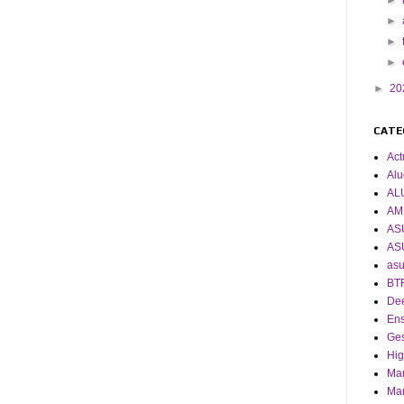
►
►
►
►
►
20
CATE
Act
Alu
AL
AM
AS
AS
asu
BT
De
En
Ges
Hig
Man
Man