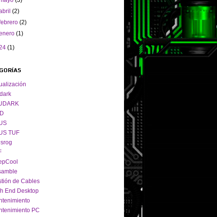
mayo
(3)
abril
(2)
febrero
(2)
enero
(1)
24
(1)
GORÍAS
ualización
dark
UDARK
D
US
US TUF
srog
F
epCool
samble
tión de Cables
h End Desktop
tenimiento
tenimiento PC