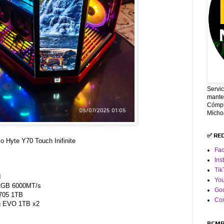
Servi
mante
Cómpu
Micho
✅ RE
 Hyte Y70 Touch Inifinite
Fa
Ins
Tik
I
Yo
32GB 6000MT/s
Goo
T705 1TB
Co
g EVO 1TB x2
PCMR