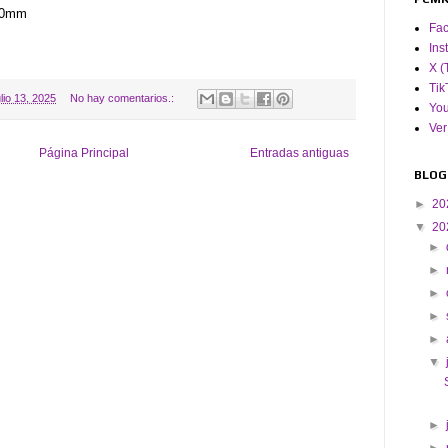
360mm
Fa
Ins
X (
Tik
ulio 13, 2025
No hay comentarios.:
Yo
Ver
Página Principal
Entradas antiguas
BLOG
►
20
▼
20
►
►
►
►
►
▼
►