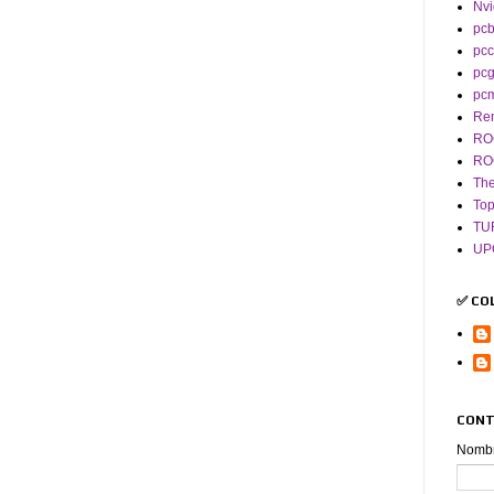
Nvi
pcb
pcc
pc
pc
Re
RO
RO
The
To
TU
UP
✅ CO
CONT
Nomb