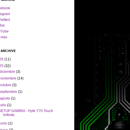
cebook
tagram
Twitter)
Tok
uTube
 más
 ARCHIVE
26
(11)
25
(32)
diciembre
(3)
noviembre
(14)
octubre
(3)
septiembre
(1)
agosto
(1)
julio
(1)
SETUP GAMING - Hyte Y70 Touch
Inifinite
junio
(1)