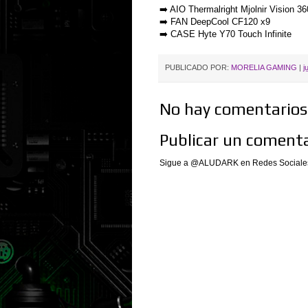
➡️ AIO Thermalright Mjolnir Vision 
➡️ FAN DeepCool CF120 x9
➡️ CASE Hyte Y70 Touch Infinite
PUBLICADO POR:
MORELIA GAMING
|
j
No hay comentarios.
Publicar un comenta
Sigue a @ALUDARK en Redes Sociales