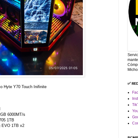
Servi
mante
Cómpu
Micho
✅ RE
 Hyte Y70 Touch Inifinite
Fa
Ins
Tik
I
Yo
32GB 6000MT/s
Goo
T705 1TB
Co
g EVO 1TB x2
PCMR