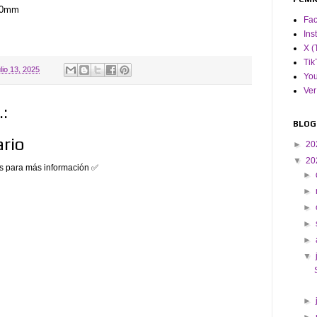
360mm
Fa
Ins
X (
Tik
ulio 13, 2025
Yo
Ver
:
BLOG
rio
►
20
▼
20
 para más información ✅
►
►
►
►
►
▼
►