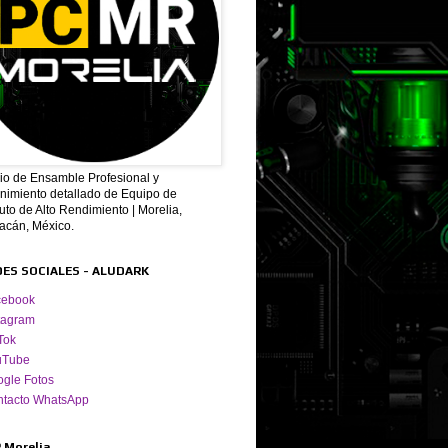
cio de Ensamble Profesional y
nimiento detallado de Equipo de
to de Alto Rendimiento | Morelia,
acán, México.
DES SOCIALES - ALUDARK
cebook
tagram
Tok
uTube
gle Fotos
ntacto WhatsApp
 Morelia