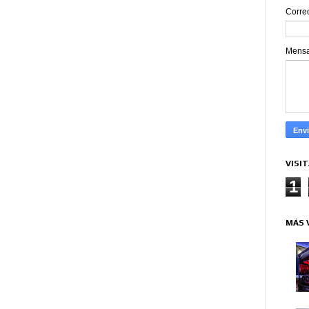
Corre
Mens
VISI
1
MÁS 