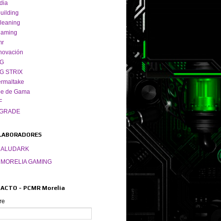
dia
uilding
leaning
gaming
mr
novación
G
G STRIX
rmaltake
pe de Gama
F
GRADE
LABORADORES
ALUDARK
MORELIA GAMING
ACTO - PCMR Morelia
re