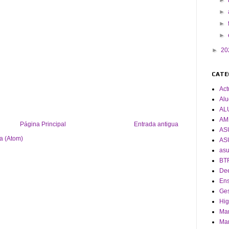
►
►
►
►
►
20
CATE
Act
Alu
AL
AM
Página Principal
Entrada antigua
AS
a (Atom)
AS
asu
BT
De
En
Ges
Hig
Man
Man