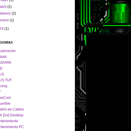
mayo
(3)
abril
(2)
febrero
(2)
enero
(1)
24
(1)
GORÍAS
ualización
dark
UDARK
D
US
US TUF
srog
F
epCool
samble
tión de Cables
h End Desktop
tenimiento
tenimiento PC