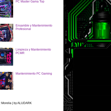
PC Master Gama Top
Ensamble y Mantenimiento
Profesional
Limpieza y Mantenimiento
PCMR
Mantenimiento PC Gaming
Morelia | by ALUDARK