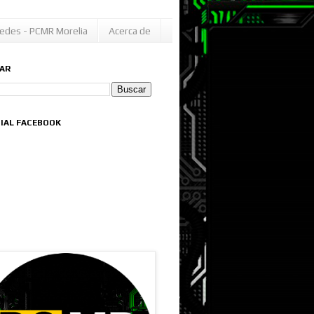
edes - PCMR Morelia
Acerca de
AR
CIAL FACEBOOK