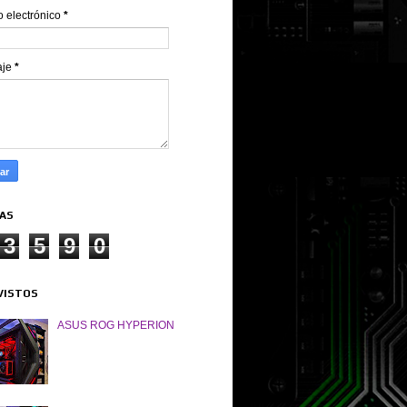
o electrónico
*
aje
*
TAS
3
5
9
0
VISTOS
ASUS ROG HYPERION