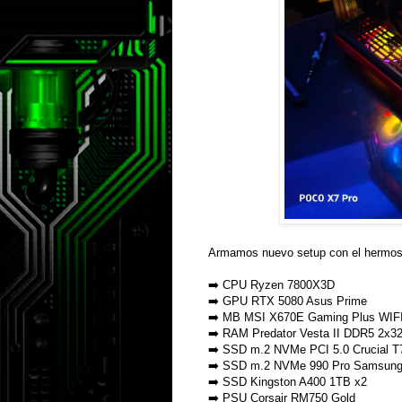
Armamos nuevo setup con el hermoso
➡️ CPU Ryzen 7800X3D
➡️ GPU RTX 5080 Asus Prime
➡️ MB MSI X670E Gaming Plus WIF
➡️ RAM Predator Vesta II DDR5 2x
➡️ SSD m.2 NVMe PCI 5.0 Crucial 
➡️ SSD m.2 NVMe 990 Pro Samsun
➡️ SSD Kingston A400 1TB x2
➡️ PSU Corsair RM750 Gold