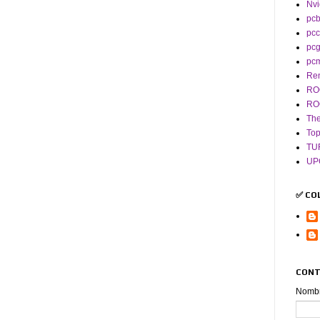
Nvi
pcb
pcc
pc
pc
Re
RO
RO
The
To
TU
UP
✅ CO
CONT
Nomb