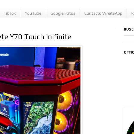
TikTok
YouTube
Google Fotos
Contacto WhatsApp
R
BUSC
e Y70 Touch Inifinite
OFFI