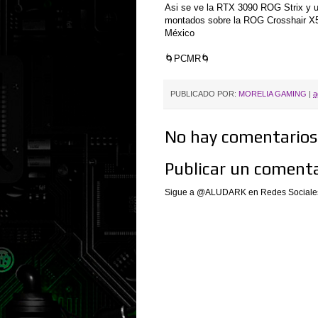
Asi se ve la RTX 3090 ROG Strix y 
montados sobre la ROG Crosshair X5
México
🌀PCMR🌀
PUBLICADO POR:
MORELIA GAMING
|
a
No hay comentarios.
Publicar un comenta
Sigue a @ALUDARK en Redes Sociales