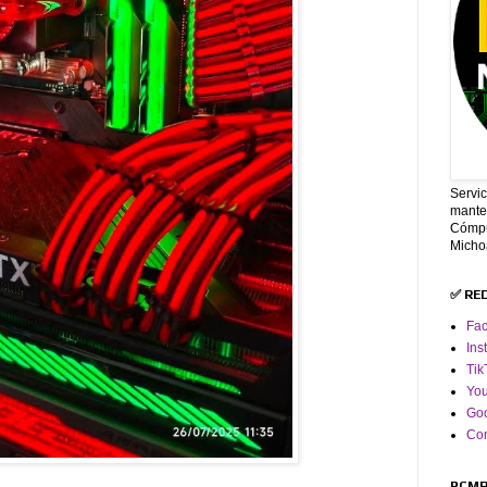
Servi
mante
Cómpu
Micho
✅ RE
Fa
Ins
Tik
Yo
Goo
Co
PCMR