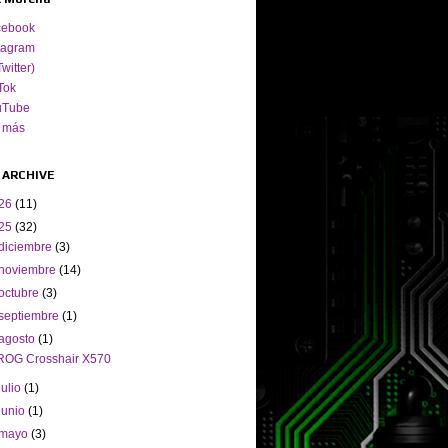
cebook
tagram
Twitter)
Tok
uTube
 más
 ARCHIVE
26
(11)
25
(32)
diciembre
(3)
noviembre
(14)
octubre
(3)
septiembre
(1)
agosto
(1)
ROG Crosshair X570
julio
(1)
junio
(1)
mayo
(3)