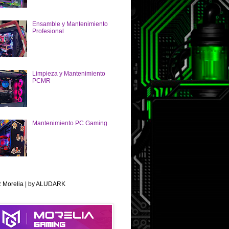
Ensamble y Mantenimiento
Profesional
Limpieza y Mantenimiento
PCMR
Mantenimiento PC Gaming
Morelia | by ALUDARK