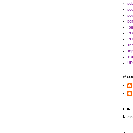
pcb
pcc
pc
pc
Re
RO
RO
The
To
TU
UP
✅ CO
CONT
Nomb