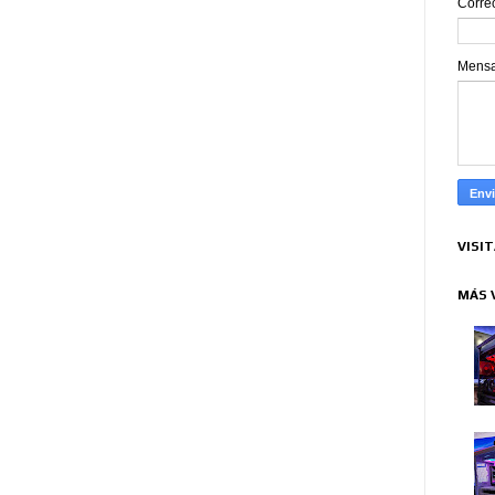
Corre
Mens
VISI
MÁS 