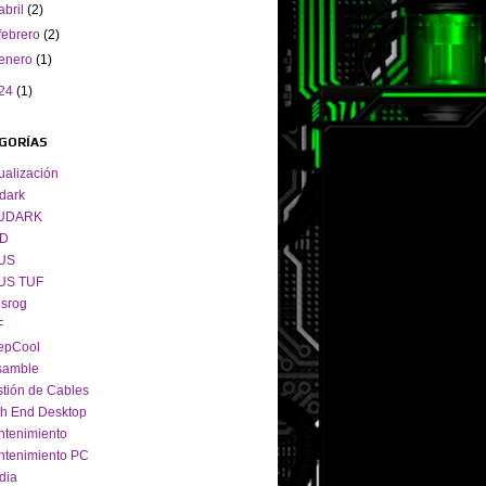
abril
(2)
febrero
(2)
enero
(1)
24
(1)
GORÍAS
ualización
dark
UDARK
D
US
US TUF
srog
F
epCool
samble
tión de Cables
h End Desktop
tenimiento
tenimiento PC
dia