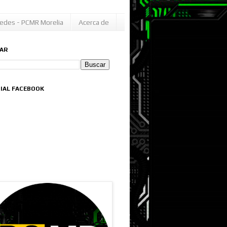
edes - PCMR Morelia
Acerca de
AR
CIAL FACEBOOK