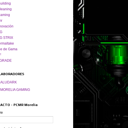
uilding
leaning
gaming
mr
novación
G
G STRIX
rmaltake
pe de Gama
F
GRADE
LABORADORES
ALUDARK
MORELIA GAMING
ACTO - PCMR Morelia
re