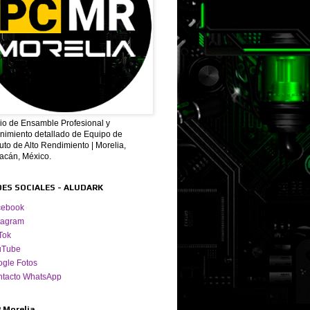
cio de Ensamble Profesional y
nimiento detallado de Equipo de
to de Alto Rendimiento | Morelia,
acán, México.
DES SOCIALES - ALUDARK
cebook
tagram
Tok
uTube
gle Fotos
ntacto WhatsApp
 Morelia