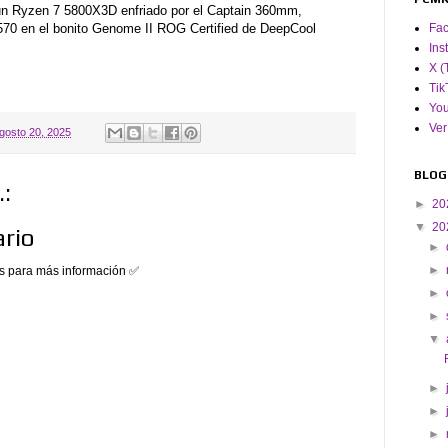
un Ryzen 7 5800X3D enfriado por el Captain 360mm,
Fa
70 en el bonito Genome II ROG Certified de DeepCool
Ins
X (
Tik
Yo
Ver
gosto 20, 2025
BLOG
:
►
20
▼
20
rio
►
►
 para más información ✅
►
►
▼
►
►
►