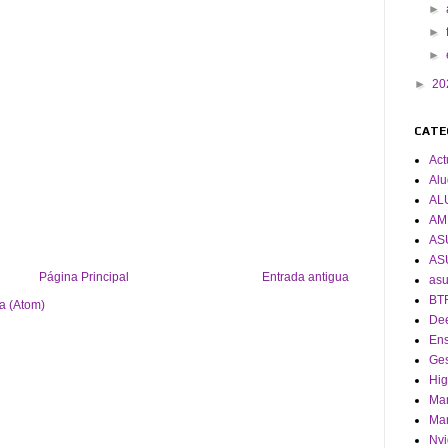
►
►
►
►
20
CATE
Act
Alu
AL
AM
AS
AS
Página Principal
Entrada antigua
asu
BT
a (Atom)
De
En
Ges
Hig
Man
Man
Nvi