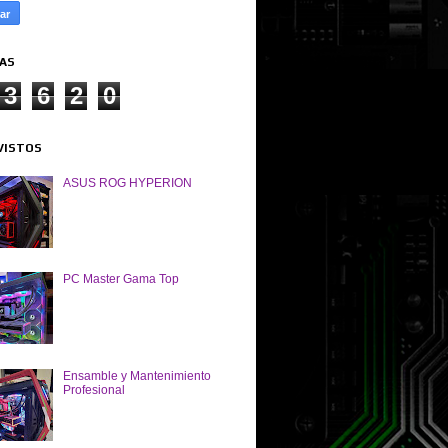
TAS
3
6
2
0
VISTOS
ASUS ROG HYPERION
PC Master Gama Top
Ensamble y Mantenimiento
Profesional