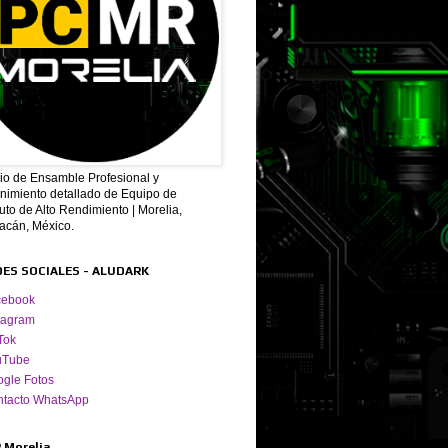
cio de Ensamble Profesional y
nimiento detallado de Equipo de
to de Alto Rendimiento | Morelia,
acán, México.
DES SOCIALES - ALUDARK
cebook
tagram
Tok
uTube
gle Fotos
ntacto WhatsApp
 Morelia