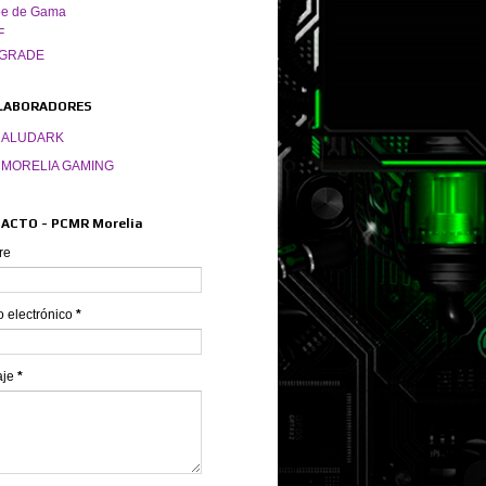
pe de Gama
F
GRADE
LABORADORES
ALUDARK
MORELIA GAMING
ACTO - PCMR Morelia
re
o electrónico
*
aje
*