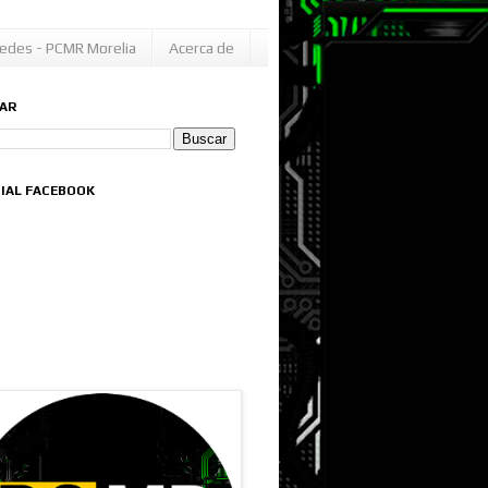
edes - PCMR Morelia
Acerca de
AR
CIAL FACEBOOK