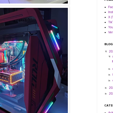
Fa
Ins
X (
Tik
Yo
Ver
BLOG
▼
20
▼
►
►
►
►
20
►
20
CATE
Act