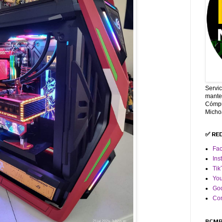
Servi
mante
Cómpu
Micho
✅ RE
Fa
Ins
Tik
Yo
Goo
Co
PCMR