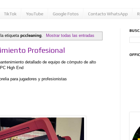
TikTok
YouTube
Google Fotos
Contacto WhatsApp
R
BUSC
la etiqueta
pccleaning
.
Mostrar todas las entradas
miento Profesional
OFFI
mantenimiento detallado de equipo de cómputo de alto
 PC High End
orelia para jugadores y profesionistas