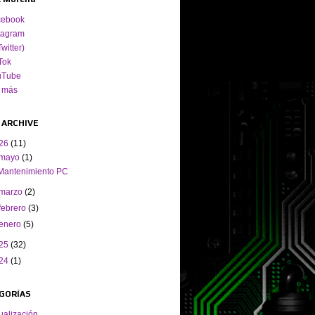
cebook
tagram
Twitter)
Tok
uTube
 más
 ARCHIVE
26
(11)
mayo
(1)
Mantenimiento PC
marzo
(2)
febrero
(3)
enero
(5)
25
(32)
24
(1)
GORÍAS
ualización