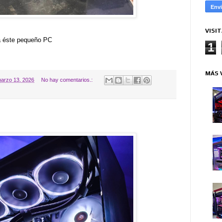
VISI
a éste pequeño PC
1
MÁS 
arzo 13, 2026
No hay comentarios.: