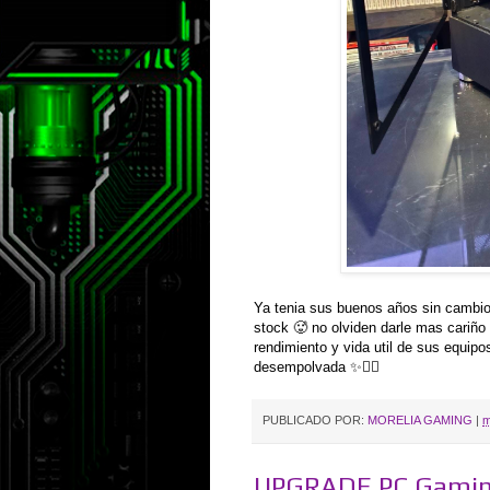
Ya tenia sus buenos años sin cambio 
stock 🥵 no olviden darle mas cariño
rendimiento y vida util de sus equip
desempolvada ✨👌🏼
PUBLICADO POR:
MORELIA GAMING
|
m
UPGRADE PC Gami