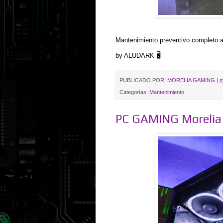
Mantenimiento preventivo completo 
by ALUDARK 🖥️
PUBLICADO POR:
MORELIA GAMING
|
m
Categorías:
Mantenimiento
PC GAMING Morelia