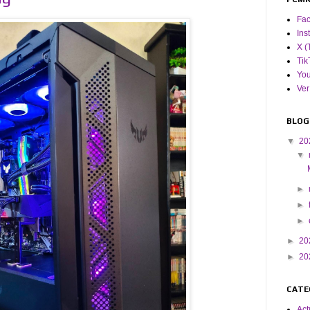
Fa
Ins
X (
Tik
Yo
Ver
BLOG
▼
20
▼
►
►
►
►
20
►
20
CATE
Act