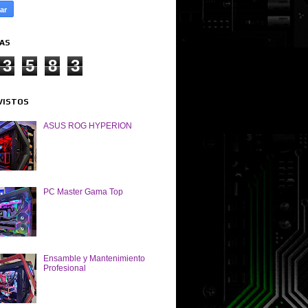
TAS
3
5
8
3
VISTOS
ASUS ROG HYPERION
PC Master Gama Top
Ensamble y Mantenimiento
Profesional