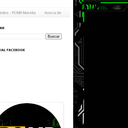
edes - PCMR Morelia
Acerca de
AR
CIAL FACEBOOK