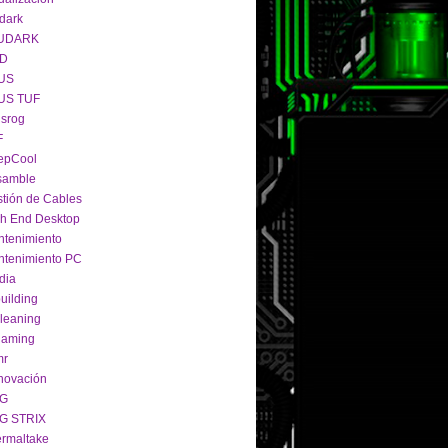
dark
UDARK
D
US
US TUF
srog
F
epCool
samble
tión de Cables
h End Desktop
tenimiento
tenimiento PC
dia
uilding
leaning
gaming
mr
novación
G
G STRIX
rmaltake