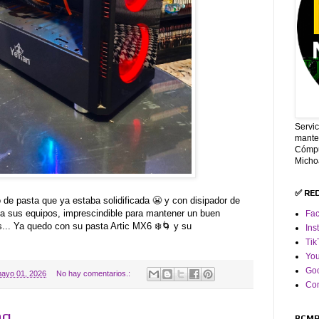
Servi
mante
Cómpu
Micho
✅ RE
de pasta que ya estaba solidificada 😬 y con disipador de
 a sus equipos, imprescindible para mantener un buen
Fa
os... Ya quedo con su pasta Artic MX6 ❄️🌀 y su
Ins
Tik
Yo
Goo
ayo 01, 2026
No hay comentarios.:
Co
ng
PCMR