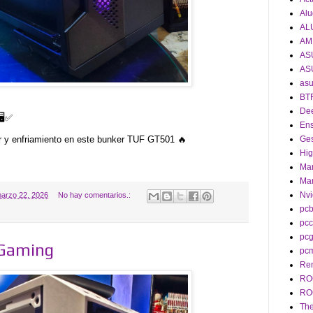
Alu
AL
AM
AS
AS
asu
BT
De
️✅
En
r y enfriamiento en este bunker TUF GT501 🔥
Ges
Hig
Man
Man
Nvi
arzo 22, 2026
No hay comentarios.:
pcb
pcc
pc
 Gaming
pc
Re
RO
RO
The