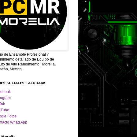
cio de Ensamble Profesional y
nimiento detallado de Equipo de
to de Alto Rendimiento | Morelia,
acán, México.
DES SOCIALES - ALUDARK
cebook
tagram
Tok
uTube
gle Fotos
ntacto WhatsApp
 Morelia