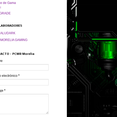
pe de Gama
F
GRADE
LABORADORES
ALUDARK
MORELIA GAMING
ACTO - PCMR Morelia
re
o electrónico
*
aje
*