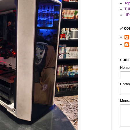
To
TU
UP
✅ CO
CONT
Nomb
Corre
Mens