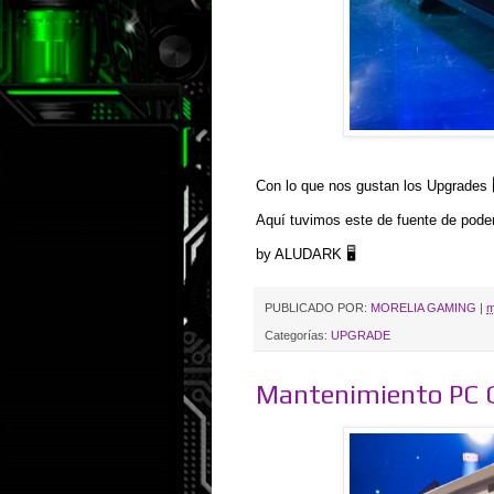
Con lo que nos gustan los Upgrades 
Aquí tuvimos este de fuente de pode
by ALUDARK 🖥️
PUBLICADO POR:
MORELIA GAMING
|
m
Categorías:
UPGRADE
Mantenimiento PC