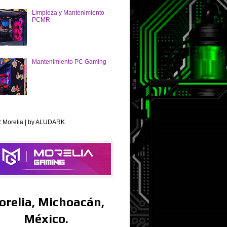
Limpieza y Mantenimiento
PCMR
Mantenimiento PC Gaming
Morelia | by ALUDARK
orelia, Michoacán,
México.