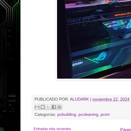
PUBLICADO POR:
ALUDARK
|
noviembre 22, 2024
Categorías:
pcbuilding
,
pccleaning
,
pcmr
Entradas más recientes
Págin