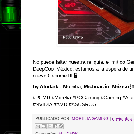
No puede faltar nuestra reliquia, el mítico G
DeepCool México, estamos a la espera de u
nuevo Genome III 🖥️👌🏼
by Aludark - Morelia, Michoacán, México

#PCMR #Morelia #PCGaming #Gaming #Alu
#NVIDIA #AMD #ASUSROG
PUBLICADO POR:
MORELIA GAMING
|
noviembre 
Categorías:
ALUDARK