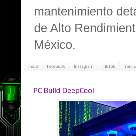
mantenimiento det
de Alto Rendimient
México.
Inicio
Facebook
Instagram
TikTok
YouT
PC Build DeepCool