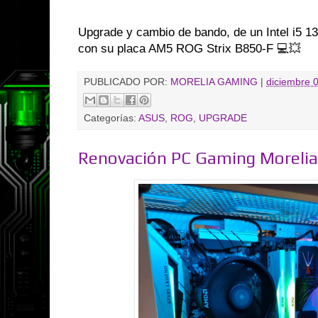
Upgrade y cambio de bando, de un Intel i5 
con su placa AM5 ROG Strix B850-F 💻💥
PUBLICADO POR:
MORELIA GAMING
|
diciembre 
Categorías:
ASUS
,
ROG
,
UPGRADE
Renovación PC Gaming Morelia