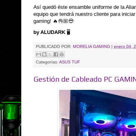
Así quedó éste ensamble uniforme de la Al
equipo que tendrá nuestro cliente para iniciar
gaming! 🔥👌🏼😎
by ALUDARK
🖥️
PUBLICADO POR:
MORELIA GAMING
|
enero 04, 
Categorías:
ASUS TUF
Gestión de Cableado PC GAMI