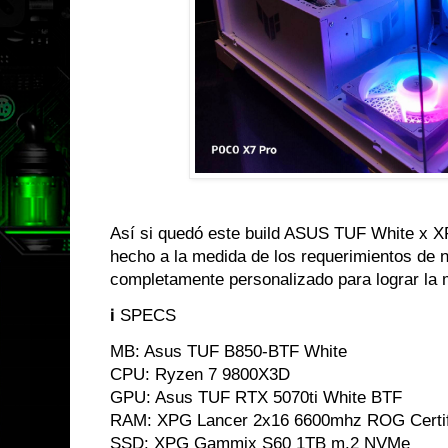
Así si quedó este build ASUS TUF White x 
hecho a la medida de los requerimientos de n
completamente personalizado para lograr la me
ℹ️ SPECS
MB: Asus TUF B850-BTF White
CPU: Ryzen 7 9800X3D
GPU: Asus TUF RTX 5070ti White BTF
RAM: XPG Lancer 2x16 6600mhz ROG Certif
SSD: XPG Gammix S60 1TB m.2 NVMe