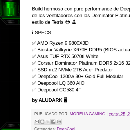
Build hermoso con puro performance de DeepC
de los ventiladores con las Dominator Plati
estilo de Tetris 😎 🕹️
ℹ️ SPECS
✅ AMD Ryzen 9 9800X3D
✅ Biostar Valkyrie X670E DDR5 (BIOS actua
✅ Asus TUF RTX 5070ti White
✅ Corsair Dominator Platinum DDR5 2x16 
✅ SSD m.2 NVMe 2TB Acer Predator
✅ DeepCool 1200w 80+ Gold Full Modular
✅ Deepcool LQ 360 AIO
✅ Deepcool CG580 4F
by ALUDARK
🖥️
PUBLICADO POR:
MORELIA GAMING
|
enero 25, 
Categorías:
DeepCool