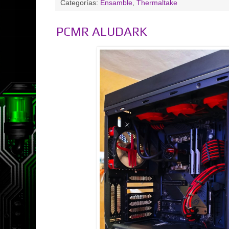
Categorías:
Ensamble
,
Thermaltake
PCMR ALUDARK