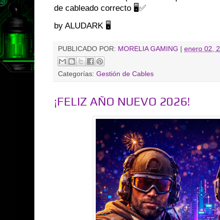
de cableado correcto 🖥️✅
by ALUDARK 🖥️
PUBLICADO POR:
MORELIA GAMING
|
enero 02, 
Categorías:
Gestión de Cables
¡FELIZ AÑO NUEVO 2026!