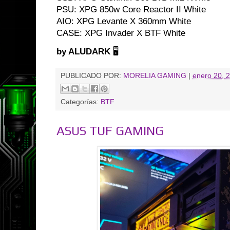
PSU: XPG 850w Core Reactor II White
AIO: XPG Levante X 360mm White
CASE: XPG Invader X BTF White
by ALUDARK
🖥️
PUBLICADO POR:
MORELIA GAMING
|
enero 20, 
Categorías:
BTF
ASUS TUF GAMING