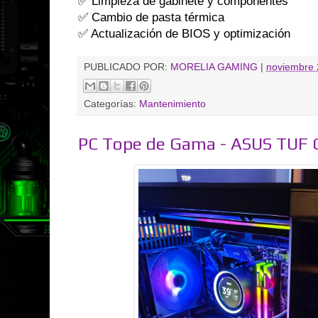
✅ Limpieza de gabinete y componentes
✅ Cambio de pasta térmica
✅ Actualización de BIOS y optimización
PUBLICADO POR:
MORELIA GAMING
|
noviembre 
Categorías:
Mantenimiento
PC Tope de Gama - ASUS TUF