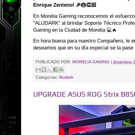
Enrique Zenteno! 🎉🎂👏🏻
En Morelia Gaming reconocemos el esfuerzo,
"ALUDARK" al brindar Soporte Técnico Prof
Gaming en la Ciudad de Morelia 💻🔥
En hora buena para nuestro Compañero, le e
deseamos que en su día especial se la pase 
PUBLICADO POR:
MORELIA GAMING
|
diciembre 
Categorías:
Aludark
UPGRADE ASUS ROG Strix B85