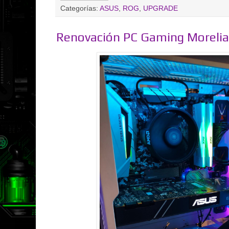
Categorías:
ASUS
,
ROG
,
UPGRADE
Renovación PC Gaming Morelia