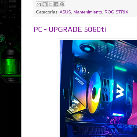
Categorías:
ASUS
,
Mantenimiento
,
ROG STRIX
PC - UPGRADE 5060ti