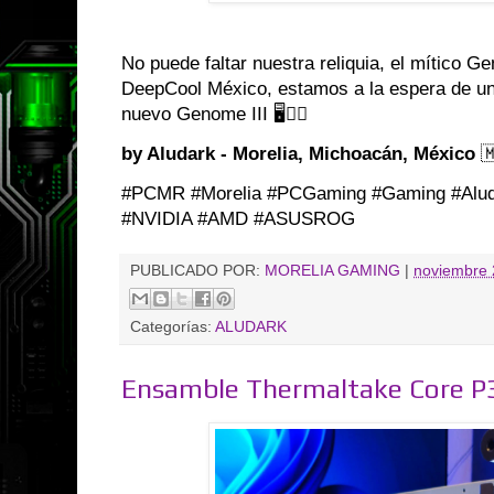
No puede faltar nuestra reliquia, el mítico G
DeepCool México, estamos a la espera de u
nuevo Genome III 🖥️👌🏼
by Aludark - Morelia, Michoacán, México

#PCMR #Morelia #PCGaming #Gaming #Alu
#NVIDIA #AMD #ASUSROG
PUBLICADO POR:
MORELIA GAMING
|
noviembre 
Categorías:
ALUDARK
Ensamble Thermaltake Core P