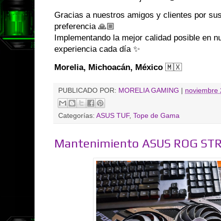
Gracias a nuestros amigos y clientes por s
preferencia 🙏🏼
Implementando la mejor calidad posible en n
experiencia cada día ✨
Morelia, Michoacán, México
🇲🇽
PUBLICADO POR:
MORELIA GAMING
|
noviembre 
Categorías:
ASUS TUF
,
Tope de Gama
Mantenimiento ASUS ROG STR