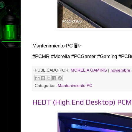
Mantenimiento PC 🖥️✨
#PCMR #Morelia #PCGamer #Gaming #PCBu
PUBLICADO POR:
MORELIA GAMING
|
noviembre 
Categorías:
Mantenimiento PC
HEDT (High End Desktop) PC