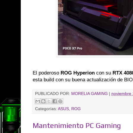
El poderoso
ROG Hyperion
con su
RTX 408
esta build con su buena actualización de BIO
PUBLICADO POR:
MORELIA GAMING
|
noviembre 
Categorías:
ASUS
,
ROG
Mantenimiento PC Gaming