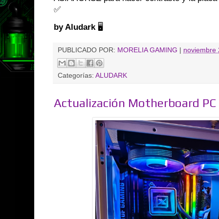
✅
by Aludark
🖥️
PUBLICADO POR:
MORELIA GAMING
|
noviembre 
Categorías:
ALUDARK
Actualización Motherboard P