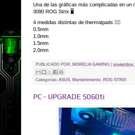
Una de las gráficas más complicadas en un
3090 ROG Strix 🖥️
4 medidas distintas de thermalpads 😮‍💨
0.5mm
1.0mm
1.5mm
2.0mm
PUBLICADO POR:
MORELIA GAMING
|
noviembre 
Categorías:
ASUS
,
Mantenimiento
,
ROG STRIX
PC - UPGRADE 5060ti