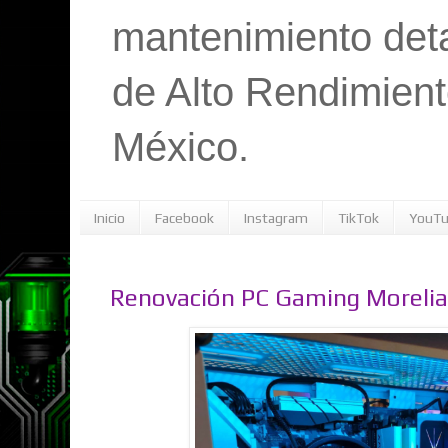
mantenimiento det
de Alto Rendimient
México.
Inicio
Facebook
Instagram
TikTok
YouT
Renovación PC Gaming Morelia