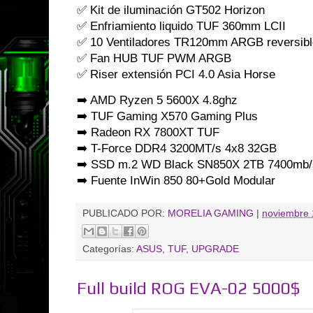
✅ Kit de iluminación GT502 Horizon
✅ Enfriamiento liquido TUF 360mm LCII
✅ 10 Ventiladores TR120mm ARGB reversib
✅ Fan HUB TUF PWM ARGB
✅ Riser extensión PCI 4.0 Asia Horse
➡️ AMD Ryzen 5 5600X 4.8ghz
➡️ TUF Gaming X570 Gaming Plus
➡️ Radeon RX 7800XT TUF
➡️ T-Force DDR4 3200MT/s 4x8 32GB
➡️ SSD m.2 WD Black SN850X 2TB 7400mb/
➡️ Fuente InWin 850 80+Gold Modular
PUBLICADO POR:
MORELIA GAMING
|
noviembre 
Categorías:
ASUS
,
TUF
,
UPGRADE
Full build ROG EVA-02 5000$