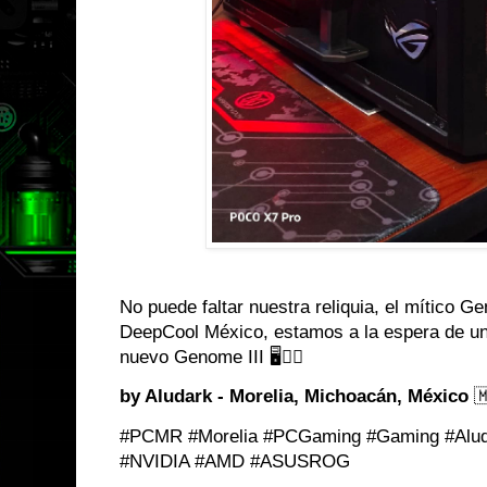
No puede faltar nuestra reliquia, el mítico G
DeepCool México, estamos a la espera de u
nuevo Genome III 🖥️👌🏼
by Aludark - Morelia, Michoacán, México

#PCMR #Morelia #PCGaming #Gaming #Alu
#NVIDIA #AMD #ASUSROG