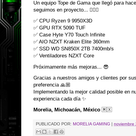
Un equipo Tope de Gama que llegó para hace
seguimos en proyecto... 👌🏼😌
✅ CPU Ryzen 9 9950X3D
✅ GPU RTX 5090 TUF
✅ Case Hyte Y70 Touch Infinite
✅ AIO NZXT Kraken Elite 360mm
✅ SSD WD SN850X 2TB 7400mb/s
✅ Ventiladores NZXT Core
Próximamente más mejoras... 😎
Gracias a nuestros amigos y clientes por s
preferencia 🙏🏼
Implementando la mejor calidad posible en n
experiencia cada día ✨
Morelia, Michoacán, México
🇲🇽
PUBLICADO POR:
MORELIA GAMING
|
noviembre 