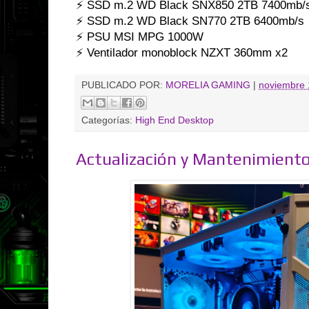
⚡ SSD m.2 WD Black SNX850 2TB 7400mb/
⚡ SSD m.2 WD Black SN770 2TB 6400mb/s
⚡ PSU MSI MPG 1000W
⚡ Ventilador monoblock NZXT 360mm x2
PUBLICADO POR:
MORELIA GAMING
|
noviembre 
Categorías:
High End Desktop
Actualización y Mantenimient