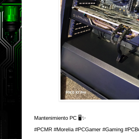
Mantenimiento PC 🖥️✨
#PCMR #Morelia #PCGamer #Gaming #PCBu